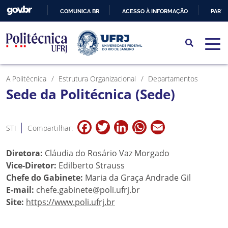
COMUNICA BR
ACESSO À INFORMAÇÃO
PARTI
IR
PARA
O
CONTEÚDO
A Politécnica
Estrutura Organizacional
Departamentos
Sede da Politécnica (Sede)
Facebook
Twitter
LinkedIn
WhatsApp
Email
STI
Compartilhar:
Diretora:
Cláudia do Rosário Vaz Morgado
Vice-Diretor:
Edilberto Strauss
Chefe do Gabinete:
Maria da Graça Andrade Gil
E-mail:
chefe.gabinete@poli.ufrj.br
Site:
https://www.poli.ufrj.br