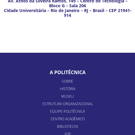
Av. Athos da Silveira Ramos, 149 – Centro de Tecnologia –
Bloco G – Sala 206
Cidade Universitária – Rio de Janeiro – RJ – Brasil – CEP 21941-
914
A POLITÉCNICA
SOBRE
HISTÓRIA
MUSEU
ESTRUTURA ORGANIZACIONAL
EQUIPE POLITÉCNICA
CENTRO ACADÊMICO
BIBLIOTECAS
A3P