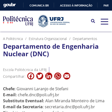
COMUNICA BR
ACESSO À INFORMAÇÃO
PARTI
IR
PARA
O
CONTEÚDO
A Politécnica
Estrutura Organizacional
Departamentos
Departamento de Engenharia
Nuclear (DNC)
Escola Politécnica da UFRJ
Facebook
Twitter
LinkedIn
WhatsApp
Email
Compartilhar:
Chefe:
Giovanni Laranjo de Stefani
E-mail:
chefe.dnc@poli.ufrj.br
Substituto Eventual:
Alan Miranda Monteiro de Lima
E-mail da Secretaria
: secretaria.dnc@poli.ufrj.br