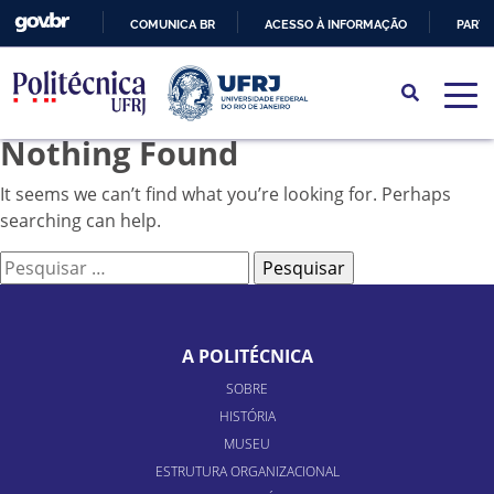
COMUNICA BR
ACESSO À INFORMAÇÃO
PARTI
IR
PARA
O
Nothing Found
CONTEÚDO
It seems we can’t find what you’re looking for. Perhaps
searching can help.
Pesquisar
por:
A POLITÉCNICA
SOBRE
HISTÓRIA
MUSEU
ESTRUTURA ORGANIZACIONAL