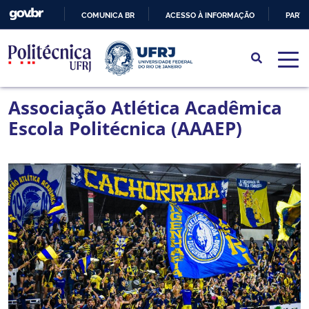
COMUNICA BR
ACESSO À INFORMAÇÃO
PARTI
IR
PARA
O
CONTEÚDO
Associação Atlética Acadêmica
Escola Politécnica (AAAEP)