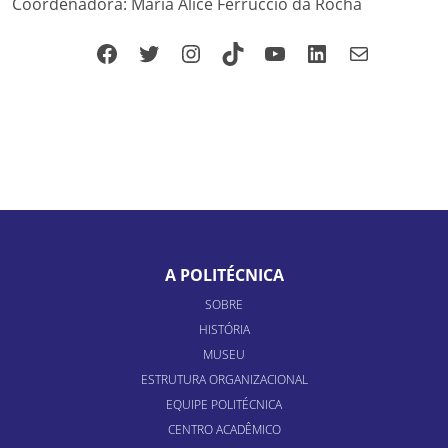
Coordenadora: Maria Alice Ferruccio da Rocha
Facebook
Twitter
Instagram
TikTok
YouTube
LinkedIn
Mail
A POLITÉCNICA
SOBRE
HISTÓRIA
MUSEU
ESTRUTURA ORGANIZACIONAL
EQUIPE POLITÉCNICA
CENTRO ACADÊMICO