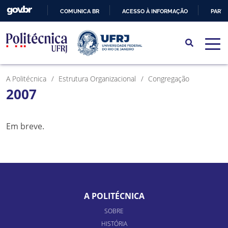
COMUNICA BR
ACESSO À INFORMAÇÃO
PARTI
IR
PARA
O
CONTEÚDO
A Politécnica
Estrutura Organizacional
Congregação
2007
Em breve.
A POLITÉCNICA
SOBRE
HISTÓRIA