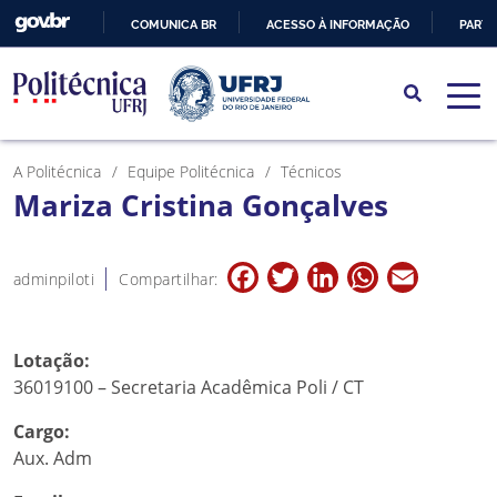
COMUNICA BR
ACESSO À INFORMAÇÃO
PARTI
IR
PARA
O
CONTEÚDO
A Politécnica
Equipe Politécnica
Técnicos
Mariza Cristina Gonçalves
Facebook
Twitter
LinkedIn
WhatsApp
Email
adminpiloti
Compartilhar:
Lotação:
36019100 – Secretaria Acadêmica Poli / CT
Cargo:
Aux. Adm