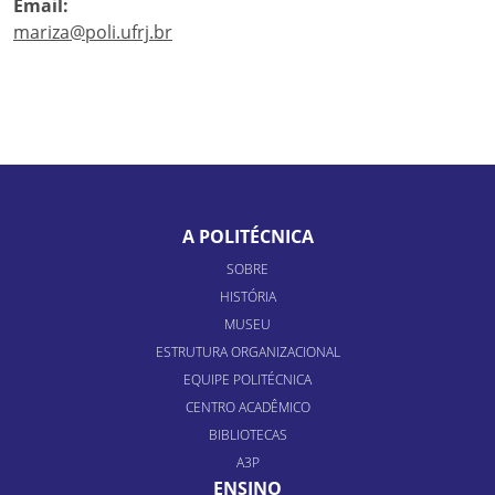
Email:
mariza@poli.ufrj.br
A POLITÉCNICA
SOBRE
HISTÓRIA
MUSEU
ESTRUTURA ORGANIZACIONAL
EQUIPE POLITÉCNICA
CENTRO ACADÊMICO
BIBLIOTECAS
A3P
ENSINO