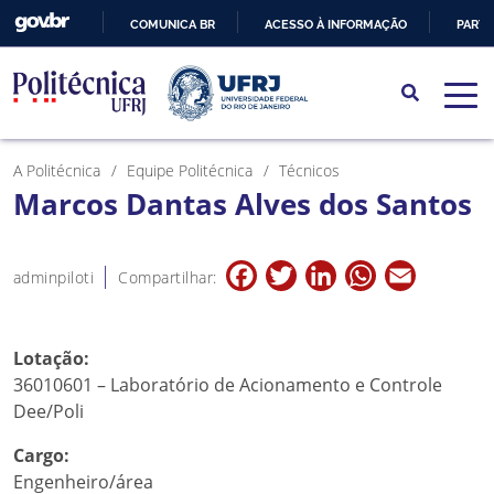
COMUNICA BR
ACESSO À INFORMAÇÃO
PARTI
IR
PARA
O
CONTEÚDO
A Politécnica
Equipe Politécnica
Técnicos
Marcos Dantas Alves dos Santos
Facebook
Twitter
LinkedIn
WhatsApp
Email
adminpiloti
Compartilhar:
Lotação:
36010601 – Laboratório de Acionamento e Controle
Dee/Poli
Cargo:
Engenheiro/área