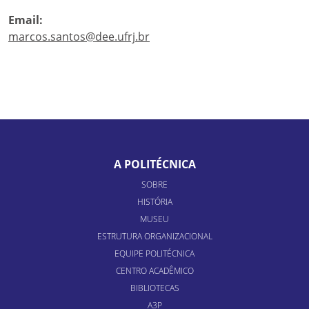
Email:
marcos.santos@dee.ufrj.br
A POLITÉCNICA
SOBRE
HISTÓRIA
MUSEU
ESTRUTURA ORGANIZACIONAL
EQUIPE POLITÉCNICA
CENTRO ACADÊMICO
BIBLIOTECAS
A3P