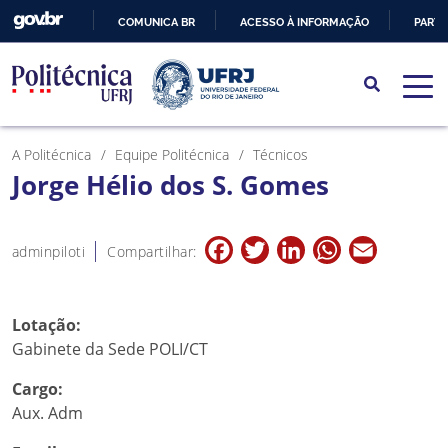
COMUNICA BR
ACESSO À INFORMAÇÃO
PARTI
IR
PARA
O
CONTEÚDO
A Politécnica
Equipe Politécnica
Técnicos
Jorge Hélio dos S. Gomes
Facebook
Twitter
LinkedIn
WhatsApp
Email
adminpiloti
Compartilhar:
Lotação:
Gabinete da Sede POLI/CT
Cargo:
Aux. Adm