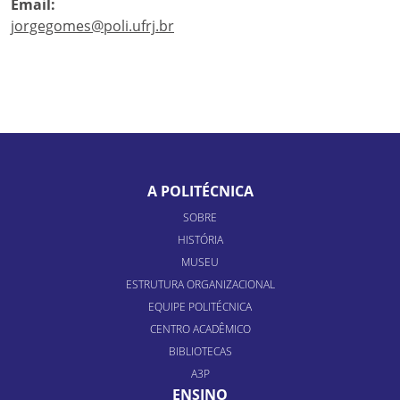
Email:
jorgegomes@poli.ufrj.br
A POLITÉCNICA
SOBRE
HISTÓRIA
MUSEU
ESTRUTURA ORGANIZACIONAL
EQUIPE POLITÉCNICA
CENTRO ACADÊMICO
BIBLIOTECAS
A3P
ENSINO