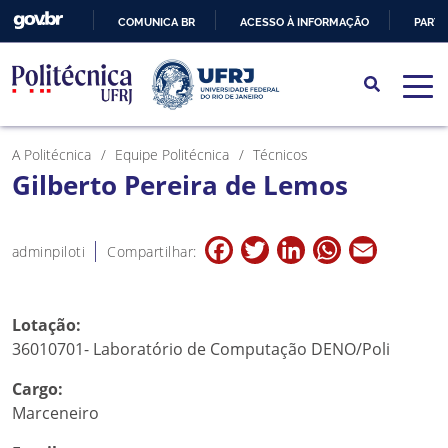
COMUNICA BR
ACESSO À INFORMAÇÃO
PARTI
IR
PARA
O
CONTEÚDO
A Politécnica
Equipe Politécnica
Técnicos
Gilberto Pereira de Lemos
Facebook
Twitter
LinkedIn
WhatsApp
Email
adminpiloti
Compartilhar:
Lotação:
36010701- Laboratório de Computação DENO/Poli
Cargo:
Marceneiro