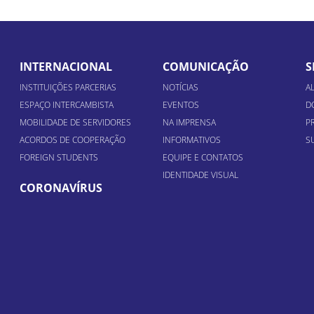
INTERNACIONAL
COMUNICAÇÃO
S
INSTITUIÇÕES PARCERIAS
NOTÍCIAS
A
ESPAÇO INTERCAMBISTA
EVENTOS
D
MOBILIDADE DE SERVIDORES
NA IMPRENSA
P
ACORDOS DE COOPERAÇÃO
INFORMATIVOS
S
FOREIGN STUDENTS
EQUIPE E CONTATOS
IDENTIDADE VISUAL
CORONAVÍRUS