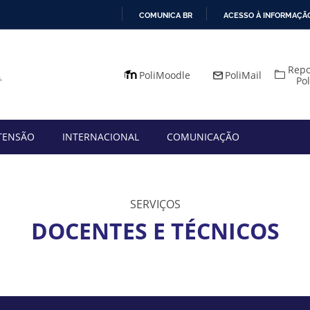
COMUNICA BR
ACESSO À INFORMAÇÃ
IR
PARA
Repo
O
PoliMoodle
PoliMail
Po
CONTEÚDO
TENSÃO
INTERNACIONAL
COMUNICAÇÃO
SERVIÇOS
DOCENTES E TÉCNICOS