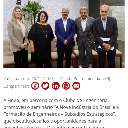
Publicado em: 16/12/2025
Escola Politécnica da UFRJ
Facebook
Twitter
LinkedIn
WhatsApp
Email
Compartilhar:
A Finep, em parceria com o Clube de Engenharia,
promoveu o seminário “A Nova Indústria do Brasil e a
Formação de Engenheiros – Subsídios Estratégicos”,
que discutiu desafios e oportunidades para a
engenharia no país. Durante o encontro, foram