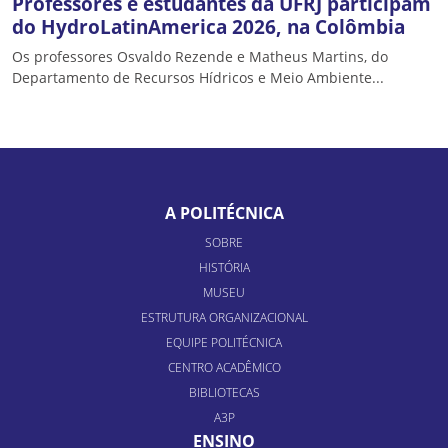
Professores e estudantes da UFRJ participam
do HydroLatinAmerica 2026, na Colômbia
Os professores Osvaldo Rezende e Matheus Martins, do
Departamento de Recursos Hídricos e Meio Ambiente...
A POLITÉCNICA
SOBRE
HISTÓRIA
MUSEU
ESTRUTURA ORGANIZACIONAL
EQUIPE POLITÉCNICA
CENTRO ACADÊMICO
BIBLIOTECAS
A3P
ENSINO