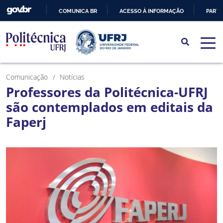
COMUNICA BR
ACESSO À INFORMAÇÃO
PARTI
IR
PARA
O
CONTEÚDO
Comunicação
Notícias
Professores da Politécnica-UFRJ
são contemplados em editais da
Faperj