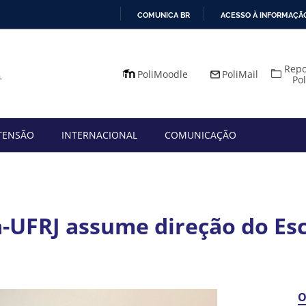
COMUNICA BR
ACESSO À INFORMAÇÃ
IR
PARA
Repo
O
PoliMoodle
PoliMail
Po
CONTEÚDO
TENSÃO
INTERNACIONAL
COMUNICAÇÃO
a-UFRJ assume direção do Esc
O