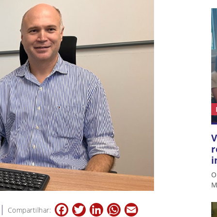
V
r
i
O
M
Facebook
Twitter
LinkedIn
WhatsApp
Email
Compartilhar: