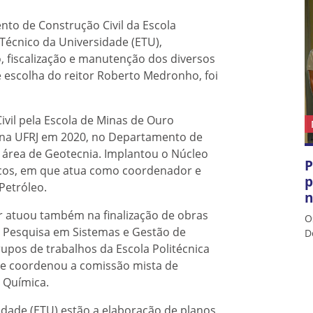
to de Construção Civil da Escola
o Técnico da Universidade (ETU),
, fiscalização e manutenção dos diversos
e escolha do reitor Roberto Medronho, foi
il pela Escola de Minas de Ouro
 na UFRJ em 2020, no Departamento de
a área de Geotecnia. Implantou o Núcleo
P
icos, em que atua como coordenador e
p
Petróleo.
n
r atuou também na finalização de obras
O
e Pesquisa em Sistemas e Gestão de
D
rupos de trabalhos da Escola Politécnica
r e coordenou a comissão mista de
e Química.
idade (ETU) estão a elaboração de planos