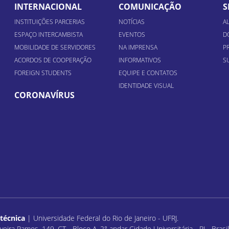
INTERNACIONAL
COMUNICAÇÃO
S
INSTITUIÇÕES PARCERIAS
NOTÍCIAS
A
ESPAÇO INTERCAMBISTA
EVENTOS
D
MOBILIDADE DE SERVIDORES
NA IMPRENSA
P
ACORDOS DE COOPERAÇÃO
INFORMATIVOS
S
FOREIGN STUDENTS
EQUIPE E CONTATOS
IDENTIDADE VISUAL
CORONAVÍRUS
itécnica
| Universidade Federal do Rio de Janeiro - UFRJ.
veira Ramos, 149, CT - Bloco A, 2° andar Cidade Universitária - RJ - Bras