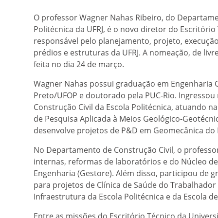
O professor Wagner Nahas Ribeiro, do Departamen
Politécnica da UFRJ, é o novo diretor do Escritóri
responsável pelo planejamento, projeto, execução
prédios e estruturas da UFRJ. A nomeação, de livr
feita no dia 24 de março.
Wagner Nahas possui graduação em Engenharia Civ
Preto/UFOP e doutorado pela PUC-Rio. Ingressou
Construção Civil da Escola Politécnica, atuando n
de Pesquisa Aplicada à Meios Geológico-Geotécn
desenvolve projetos de P&D em Geomecânica do 
No Departamento de Construção Civil, o professo
internas, reformas de laboratórios e do Núcleo d
Engenharia (Gestore). Além disso, participou de g
para projetos de Clínica de Saúde do Trabalhado
Infraestrutura da Escola Politécnica e da Escola d
Entre as missões do Escritório Técnico da Univers