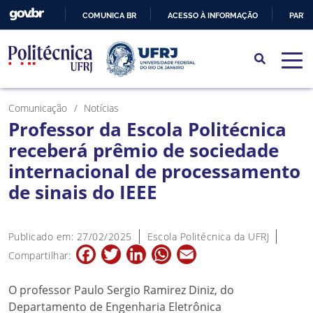
COMUNICA BR
ACESSO À INFORMAÇÃO
PARTI
IR
PARA
O
CONTEÚDO
Comunicação
Notícias
Professor da Escola Politécnica
receberá prêmio de sociedade
internacional de processamento
de sinais do IEEE
Publicado em: 27/02/2025
Escola Politécnica da UFRJ
Facebook
Twitter
LinkedIn
WhatsApp
Email
Compartilhar:
O professor Paulo Sergio Ramirez Diniz, do
Departamento de Engenharia Eletrônica