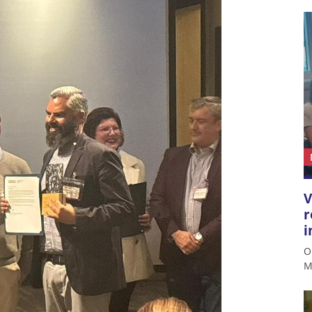
V
r
i
O
M