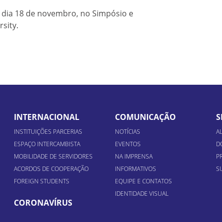
o dia 18 de novembro, no Simpósio e
sity.
INTERNACIONAL
COMUNICAÇÃO
S
INSTITUIÇÕES PARCERIAS
NOTÍCIAS
A
ESPAÇO INTERCAMBISTA
EVENTOS
D
MOBILIDADE DE SERVIDORES
NA IMPRENSA
P
ACORDOS DE COOPERAÇÃO
INFORMATIVOS
S
FOREIGN STUDENTS
EQUIPE E CONTATOS
IDENTIDADE VISUAL
CORONAVÍRUS