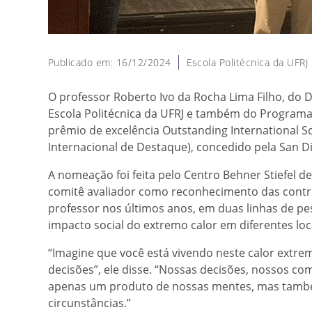
Publicado em: 16/12/2024
Escola Politécnica da UFRJ
O professor Roberto Ivo da Rocha Lima Filho, do 
Escola Politécnica da UFRJ e também do Program
prêmio de excelência Outstanding International 
Internacional de Destaque), concedido pela San Die
A nomeação foi feita pelo Centro Behner Stiefel d
comitê avaliador como reconhecimento das contri
professor nos últimos anos, em duas linhas de p
impacto social do extremo calor em diferentes loca
“Imagine que você está vivendo neste calor extre
decisões”, ele disse. “Nossas decisões, nossos c
apenas um produto de nossas mentes, mas tamb
circunstâncias.”