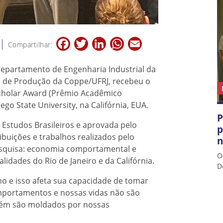
Facebook
Twitter
LinkedIn
WhatsApp
Email
Compartilhar:
Departamento de Engenharia Industrial da
a de Produção da Coppe/UFRJ, recebeu o
Scholar Award (Prêmio Acadêmico
go State University, na Califórnia, EUA.
P
e Estudos Brasileiros e aprovada pelo
p
buições e trabalhos realizados pelo
n
esquisa: economia comportamental e
O
lidades do Rio de Janeiro e da Califórnia.
D
mo e isso afeta sua capacidade de tomar
omportamentos e nossas vidas não são
ém são moldados por nossas