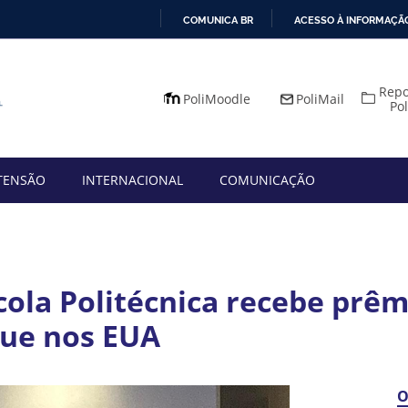
COMUNICA BR
ACESSO À INFORMAÇÃ
IR
PARA
Repo
O
PoliMoodle
PoliMail
Po
CONTEÚDO
TENSÃO
INTERNACIONAL
COMUNICAÇÃO
scola Politécnica recebe prê
que nos EUA
O