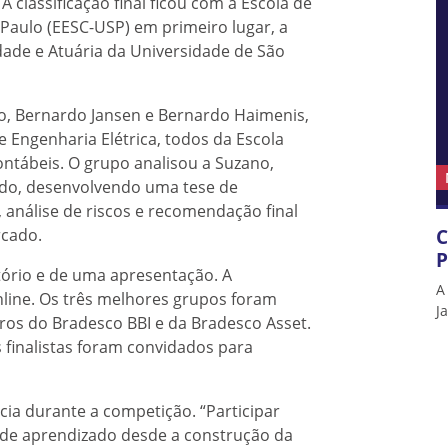
A classificação final ficou com a Escola de
Paulo (EESC-USP) em primeiro lugar, a
dade e Atuária da Universidade de São
no, Bernardo Jansen e Bernardo Haimenis,
Engenharia Elétrica, todos da Escola
Contábeis. O grupo analisou a Suzano,
ndo, desenvolvendo uma tese de
 análise de riscos e recomendação final
C
rcado.
P
atório e de uma apresentação. A
A
nline. Os três melhores grupos foram
J
ros do Bradesco BBI e da Bradesco Asset.
finalistas foram convidados para
ia durante a competição. “Participar
ande aprendizado desde a construção da