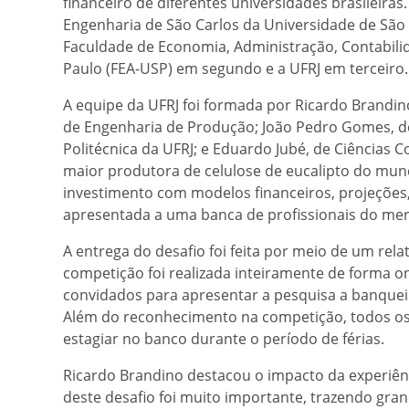
financeiro de diferentes universidades brasileiras. 
Engenharia de São Carlos da Universidade de São 
Faculdade de Economia, Administração, Contabili
Paulo (FEA-USP) em segundo e a UFRJ em terceiro.
A equipe da UFRJ foi formada por Ricardo Brandi
de Engenharia de Produção; João Pedro Gomes, de 
Politécnica da UFRJ; e Eduardo Jubé, de Ciências 
maior produtora de celulose de eucalipto do mu
investimento com modelos financeiros, projeções,
apresentada a uma banca de profissionais do me
A entrega do desafio foi feita por meio de um rel
competição foi realizada inteiramente de forma o
convidados para apresentar a pesquisa a banquei
Além do reconhecimento na competição, todos os 
estagiar no banco durante o período de férias.
Ricardo Brandino destacou o impacto da experiênc
deste desafio foi muito importante, trazendo gr