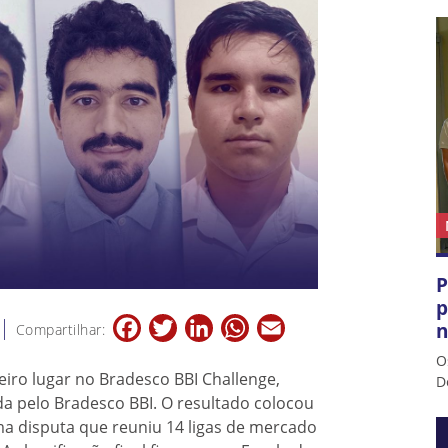
P
p
Facebook
Twitter
LinkedIn
WhatsApp
Email
n
Compartilhar:
O
eiro lugar no Bradesco BBI Challenge,
D
a pelo Bradesco BBI. O resultado colocou
ma disputa que reuniu 14 ligas de mercado