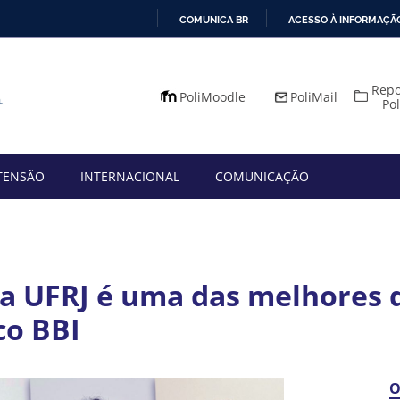
COMUNICA BR
ACESSO À INFORMAÇÃ
IR
PARA
Repo
O
PoliMoodle
PoliMail
Po
CONTEÚDO
TENSÃO
INTERNACIONAL
COMUNICAÇÃO
da UFRJ é uma das melhores 
co BBI
O