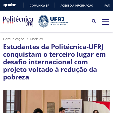
COMUNICA BR
ACESSO À INFORMAÇÃO
PARTI
IR
PARA
O
CONTEÚDO
Comunicação
Notícias
Estudantes da Politécnica-UFRJ
conquistam o terceiro lugar em
desafio internacional com
projeto voltado à redução da
pobreza