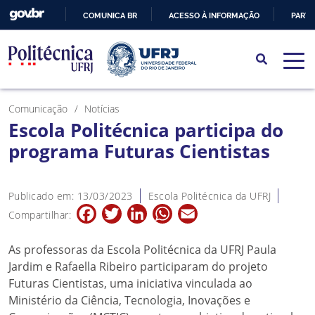
COMUNICA BR
ACESSO À INFORMAÇÃO
PARTI
IR
PARA
O
CONTEÚDO
Comunicação
Notícias
Escola Politécnica participa do
programa Futuras Cientistas
Publicado em: 13/03/2023
Escola Politécnica da UFRJ
Facebook
Twitter
LinkedIn
WhatsApp
Email
Compartilhar:
As professoras da Escola Politécnica da UFRJ Paula
Jardim e Rafaella Ribeiro participaram do projeto
Futuras Cientistas, uma iniciativa vinculada ao
Ministério da Ciência, Tecnologia, Inovações e