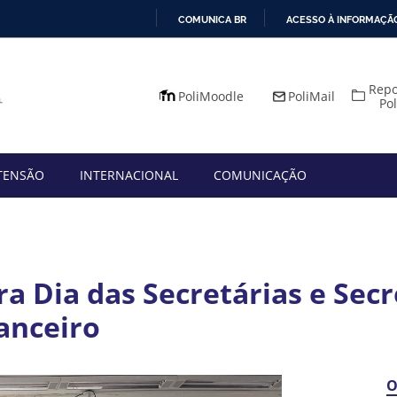
COMUNICA BR
ACESSO À INFORMAÇÃ
IR
PARA
Repo
O
PoliMoodle
PoliMail
Po
CONTEÚDO
TENSÃO
INTERNACIONAL
COMUNICAÇÃO
ra Dia das Secretárias e Sec
anceiro
O