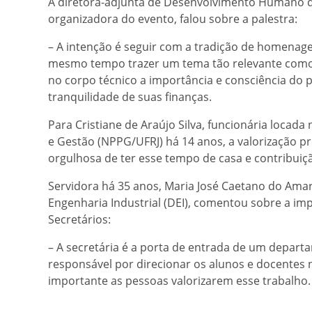
A diretora-adjunta de Desenvolvimento Humano da
organizadora do evento, falou sobre a palestra:
– A intenção é seguir com a tradição de homenagea
mesmo tempo trazer um tema tão relevante como 
no corpo técnico a importância e consciência do 
tranquilidade de suas finanças.
Para Cristiane de Araújo Silva, funcionária loca
e Gestão (NPPG/UFRJ) há 14 anos, a valorização pro
orgulhosa de ter esse tempo de casa e contribuiçã
Servidora há 35 anos, Maria José Caetano do Ama
Engenharia Industrial (DEI), comentou sobre a imp
Secretários:
– A secretária é a porta de entrada de um depart
responsável por direcionar os alunos e docentes
importante as pessoas valorizarem esse trabalho.