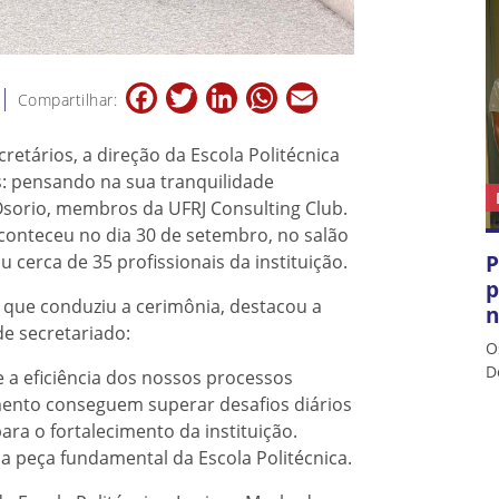
Facebook
Twitter
LinkedIn
WhatsApp
Email
Compartilhar:
etários, a direção da Escola Politécnica
s: pensando na sua tranquilidade
 Osorio, membros da UFRJ Consulting Club.
aconteceu no dia 30 de setembro, no salão
P
 cerca de 35 profissionais da instituição.
p
, que conduziu a cerimônia, destacou a
n
de secretariado:
O
D
e a eficiência dos nossos processos
ento conseguem superar desafios diários
ara o fortalecimento da instituição.
 peça fundamental da Escola Politécnica.