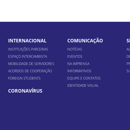
INTERNACIONAL
COMUNICAÇÃO
S
INSTITUIÇÕES PARCERIAS
NOTÍCIAS
A
ESPAÇO INTERCAMBISTA
EVENTOS
D
MOBILIDADE DE SERVIDORES
NA IMPRENSA
P
ACORDOS DE COOPERAÇÃO
INFORMATIVOS
S
FOREIGN STUDENTS
EQUIPE E CONTATOS
IDENTIDADE VISUAL
CORONAVÍRUS