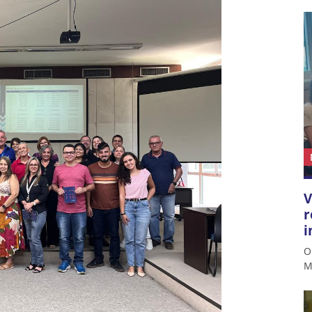
V
r
i
O
M