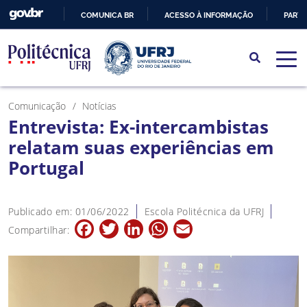
COMUNICA BR
ACESSO À INFORMAÇÃO
PARTI
IR
PARA
O
CONTEÚDO
Comunicação
Notícias
Entrevista: Ex-intercambistas
relatam suas experiências em
Portugal
Publicado em: 01/06/2022
Escola Politécnica da UFRJ
Facebook
Twitter
LinkedIn
WhatsApp
Email
Compartilhar: