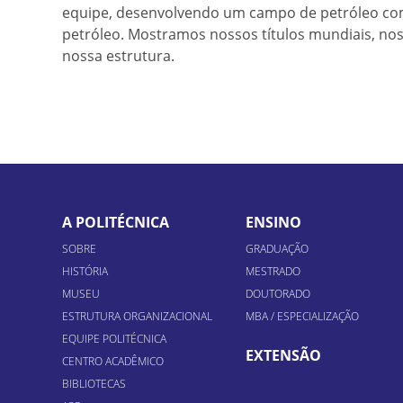
equipe, desenvolvendo um campo de petróleo co
petróleo. Mostramos nossos títulos mundiais, nos
nossa estrutura.
A POLITÉCNICA
ENSINO
SOBRE
GRADUAÇÃO
HISTÓRIA
MESTRADO
MUSEU
DOUTORADO
ESTRUTURA ORGANIZACIONAL
MBA / ESPECIALIZAÇÃO
EQUIPE POLITÉCNICA
EXTENSÃO
CENTRO ACADÊMICO
BIBLIOTECAS