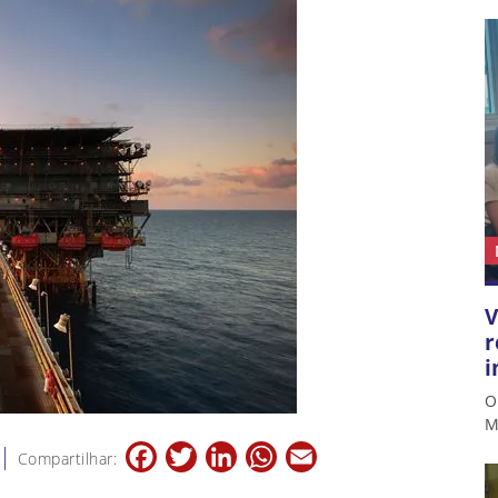
V
r
i
O
M
Facebook
Twitter
LinkedIn
WhatsApp
Email
Compartilhar: