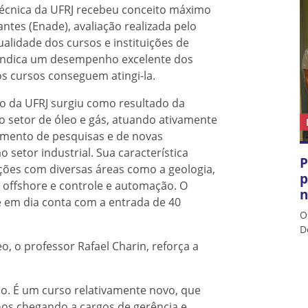
técnica da UFRJ recebeu conceito máximo
tes (Enade), avaliação realizada pelo
alidade dos cursos e instituições de
e indica um desempenho excelente dos
s cursos conseguem atingi-la.
eo da UFRJ surgiu como resultado da
o setor de óleo e gás, atuando ativamente
mento de pesquisas e de novas
 setor industrial. Sua característica
P
ações com diversas áreas como a geologia,
p
a offshore e controle e automação. O
n
 em dia conta com a entrada de 40
O
D
, o professor Rafael Charin, reforça a
so. É um curso relativamente novo, que
nos chegando a cargos de gerência e