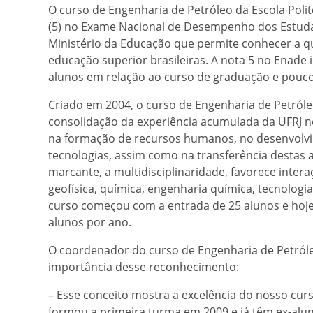
O curso de Engenharia de Petróleo da Escola Poli
(5) no Exame Nacional de Desempenho dos Estudan
Ministério da Educação que permite conhecer a qu
educação superior brasileiras. A nota 5 no Enad
alunos em relação ao curso de graduação e pouco
Criado em 2004, o curso de Engenharia de Petról
consolidação da experiência acumulada da UFRJ n
na formação de recursos humanos, no desenvolvi
tecnologias, assim como na transferência destas ao
marcante, a multidisciplinaridade, favorece inter
geofísica, química, engenharia química, tecnologi
curso começou com a entrada de 25 alunos e hoje
alunos por ano.
O coordenador do curso de Engenharia de Petróleo
importância desse reconhecimento:
– Esse conceito mostra a excelência do nosso cur
formou a primeira turma em 2009 e já têm ex-alu