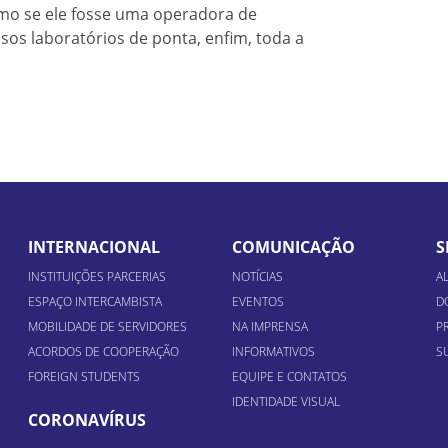
mo se ele fosse uma operadora de
sos laboratórios de ponta, enfim, toda a
INTERNACIONAL
COMUNICAÇÃO
S
INSTITUIÇÕES PARCERIAS
NOTÍCIAS
A
ESPAÇO INTERCAMBISTA
EVENTOS
D
MOBILIDADE DE SERVIDORES
NA IMPRENSA
P
ACORDOS DE COOPERAÇÃO
INFORMATIVOS
S
FOREIGN STUDENTS
EQUIPE E CONTATOS
IDENTIDADE VISUAL
CORONAVÍRUS