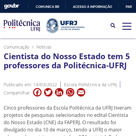
COMUNICA BR
ACESSO À INFORMAÇÃO
PARTI
IR
PARA
O
CONTEÚDO
Comunicação
Notícias
Cientista do Nosso Estado tem 5
professores da Politécnica-UFRJ
Publicado em: 14/03/2022
Escola Politécnica da UFRJ
Facebook
Twitter
LinkedIn
WhatsApp
Email
Compartilhar:
Cinco professores da Escola Politécnica da UFRJ tiveram
projetos de pesquisas selecionados no edital Cientista
do Nosso Estado (CNE) da FAPERJ. O resultado foi
divulgado no dia 10 de março, tendo a UFRJ o maior