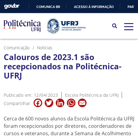
COMUNICA BR
ACESSO À INFORMAÇÃO
PARTI
IR
PARA
O
CONTEÚDO
Comunicação
Notícias
Calouros de 2023.1 são
recepcionados na Politécnica-
UFRJ
Publicado em: 12/04/2023
Escola Politécnica da UFRJ
Facebook
Twitter
LinkedIn
WhatsApp
Email
Compartilhar:
Cerca de 600 novos alunos da Escola Politécnica da UFRJ
foram recepcionados por diretores, coordenadores de
cursos e veteranos, durante a Semana de Acolhimento