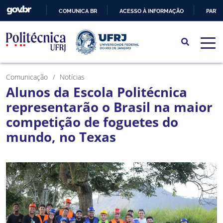
COMUNICA BR
ACESSO À INFORMAÇÃO
PARTI
IR
PARA
O
CONTEÚDO
Comunicação
Notícias
Alunos da Escola Politécnica
representarão o Brasil na maior
competição de foguetes do
mundo, no Texas