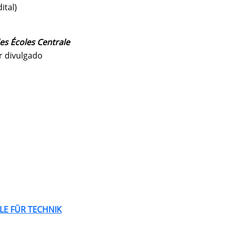
ital)
s Écoles Centrale
er divulgado
ULE FÜR TECHNIK