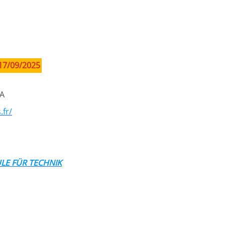
17/09/2025
-A
.fr/
ULE FÜR TECHNIK