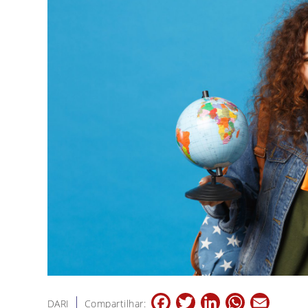
Facebook
Twitter
LinkedIn
WhatsApp
Email
DARI
Compartilhar: