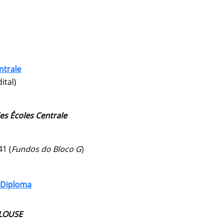
ntrale
ital)
s Écoles Centrale
41 (
Fundos do Bloco G
)
o Diploma
ULOUSE