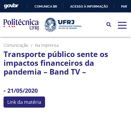
COMUNICA BR
ACESSO À INFORMAÇÃO
PARTI
IR
PARA
O
CONTEÚDO
Comunicação
Na Imprensa
Transporte público sente os
impactos financeiros da
pandemia – Band TV –
-
21/05/2020
Link da matéria