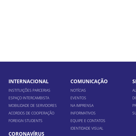
INTERNACIONAL
COMUNICAÇÃO
S
INSTITUIÇÕES PARCERIAS
NOTÍCIAS
A
ESPAÇO INTERCAMBISTA
EVENTOS
D
MOBILIDADE DE SERVIDORES
NA IMPRENSA
P
ACORDOS DE COOPERAÇÃO
INFORMATIVOS
S
FOREIGN STUDENTS
EQUIPE E CONTATOS
IDENTIDADE VISUAL
CORONAVÍRUS