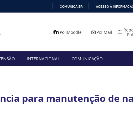
COMUNICA BR
ACESSO À INFORMAÇÃ
IR
PARA
Repo
O
PoliMoodle
PoliMail
Po
CONTEÚDO
TENSÃO
INTERNACIONAL
COMUNICAÇÃO
ncia para manutenção de nav