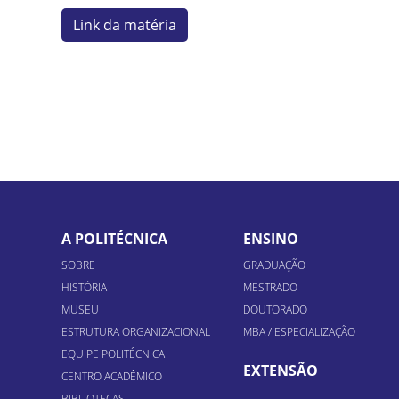
Link da matéria
A POLITÉCNICA
ENSINO
SOBRE
GRADUAÇÃO
HISTÓRIA
MESTRADO
MUSEU
DOUTORADO
ESTRUTURA ORGANIZACIONAL
MBA / ESPECIALIZAÇÃO
EQUIPE POLITÉCNICA
EXTENSÃO
CENTRO ACADÊMICO
BIBLIOTECAS