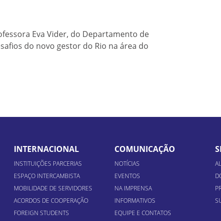
ofessora Eva Vider, do Departamento de
safios do novo gestor do Rio na área do
INTERNACIONAL
COMUNICAÇÃO
S
INSTITUIÇÕES PARCERIAS
NOTÍCIAS
A
ESPAÇO INTERCAMBISTA
EVENTOS
D
MOBILIDADE DE SERVIDORES
NA IMPRENSA
P
ACORDOS DE COOPERAÇÃO
INFORMATIVOS
S
FOREIGN STUDENTS
EQUIPE E CONTATOS