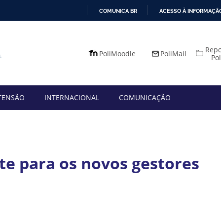
COMUNICA BR
ACESSO À INFORMAÇÃ
IR
PARA
Repo
O
PoliMoodle
PoliMail
Po
CONTEÚDO
TENSÃO
INTERNACIONAL
COMUNICAÇÃO
te para os novos gestores