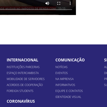
INTERNACIONAL
COMUNICAÇÃO
S
INSTITUIÇÕES PARCERIAS
NOTÍCIAS
A
ESPAÇO INTERCAMBISTA
EVENTOS
D
MOBILIDADE DE SERVIDORES
NA IMPRENSA
P
ACORDOS DE COOPERAÇÃO
INFORMATIVOS
S
FOREIGN STUDENTS
EQUIPE E CONTATOS
IDENTIDADE VISUAL
CORONAVÍRUS