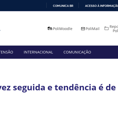
COMUNICA BR
ACESSO À INFORMAÇÃ
IR
PARA
Repo
O
PoliMoodle
PoliMail
Po
CONTEÚDO
TENSÃO
INTERNACIONAL
COMUNICAÇÃO
vez seguida e tendência é de