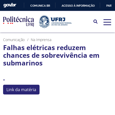
COMUNICA BR
ACESSO À INFORMAÇÃO
PARTI
IR
PARA
O
CONTEÚDO
Comunicação
Na Imprensa
Falhas elétricas reduzem
chances de sobrevivência em
submarinos
-
Link da matéria