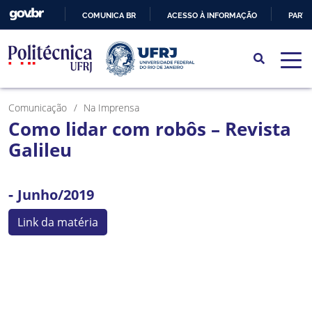
COMUNICA BR
ACESSO À INFORMAÇÃO
PARTI
IR
PARA
O
CONTEÚDO
Comunicação
Na Imprensa
Como lidar com robôs – Revista
Galileu
-
Junho/2019
Link da matéria