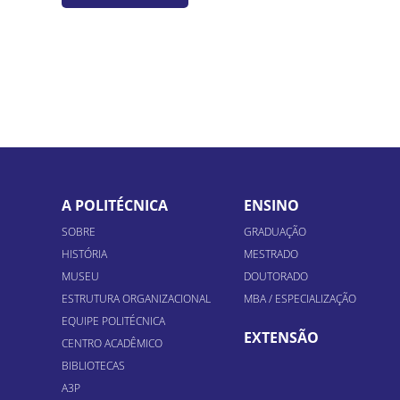
A POLITÉCNICA
ENSINO
SOBRE
GRADUAÇÃO
HISTÓRIA
MESTRADO
MUSEU
DOUTORADO
ESTRUTURA ORGANIZACIONAL
MBA / ESPECIALIZAÇÃO
EQUIPE POLITÉCNICA
EXTENSÃO
CENTRO ACADÊMICO
BIBLIOTECAS
A3P