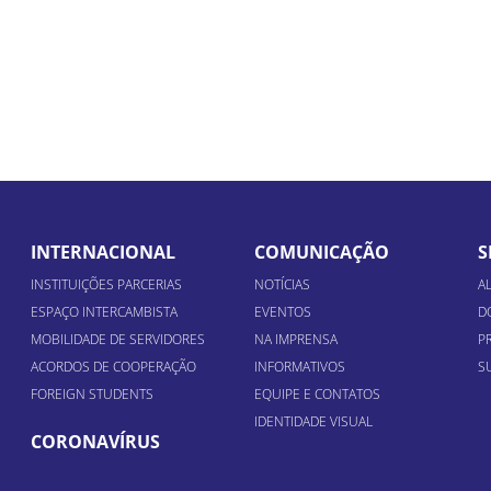
INTERNACIONAL
COMUNICAÇÃO
S
INSTITUIÇÕES PARCERIAS
NOTÍCIAS
A
ESPAÇO INTERCAMBISTA
EVENTOS
D
MOBILIDADE DE SERVIDORES
NA IMPRENSA
P
ACORDOS DE COOPERAÇÃO
INFORMATIVOS
S
FOREIGN STUDENTS
EQUIPE E CONTATOS
IDENTIDADE VISUAL
CORONAVÍRUS