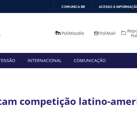
COMUNICA BR
ACESSO À INFORMAÇÃ
IR
PARA
Repo
O
PoliMoodle
PoliMail
Po
CONTEÚDO
TENSÃO
INTERNACIONAL
COMUNICAÇÃO
tam competição latino-amer