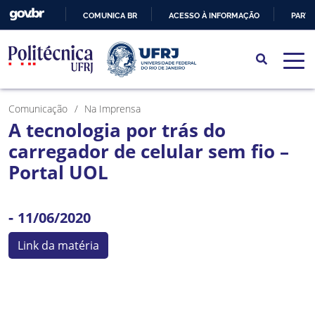
COMUNICA BR
ACESSO À INFORMAÇÃO
PARTI
IR
PARA
O
CONTEÚDO
Comunicação
Na Imprensa
A tecnologia por trás do
carregador de celular sem fio –
Portal UOL
-
11/06/2020
Link da matéria