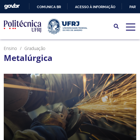
COMUNICA BR
ACESSO À INFORMAÇÃO
PARTI
IR
PARA
O
CONTEÚDO
Ensino
Graduação
Metalúrgica