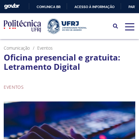
COMUNICA BR
ACESSO À INFORMAÇÃO
PARTI
IR
PARA
O
CONTEÚDO
Comunicação
Eventos
Oficina presencial e gratuita:
Letramento Digital
EVENTOS