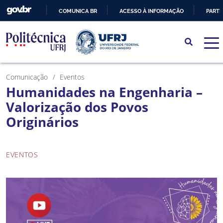
COMUNICA BR
ACESSO À INFORMAÇÃO
PARTI
IR
PARA
O
CONTEÚDO
Comunicação
Eventos
Humanidades na Engenharia –
Valorização dos Povos
Originários
EVENTOS