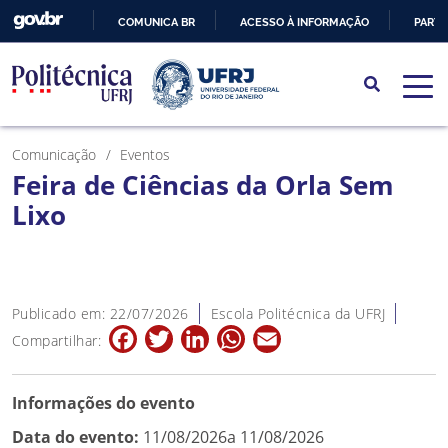
COMUNICA BR
ACESSO À INFORMAÇÃO
PARTI
IR
PARA
O
CONTEÚDO
Comunicação
Eventos
Feira de Ciências da Orla Sem
Lixo
Publicado em: 22/07/2026
Escola Politécnica da UFRJ
Facebook
Twitter
LinkedIn
WhatsApp
Email
Compartilhar:
Informações do evento
Data do evento:
11/08/2026a 11/08/2026