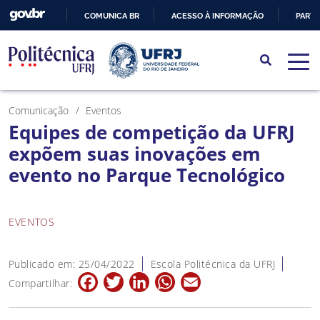
COMUNICA BR
ACESSO À INFORMAÇÃO
PARTI
IR
PARA
O
CONTEÚDO
Comunicação
Eventos
Equipes de competição da UFRJ
expõem suas inovações em
evento no Parque Tecnológico
EVENTOS
Publicado em: 25/04/2022
Escola Politécnica da UFRJ
Facebook
Twitter
LinkedIn
WhatsApp
Email
Compartilhar: