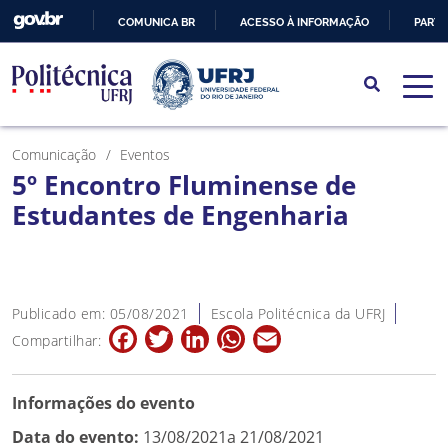
COMUNICA BR
ACESSO À INFORMAÇÃO
PARTI
IR
PARA
O
CONTEÚDO
Comunicação
Eventos
5º Encontro Fluminense de
Estudantes de Engenharia
Publicado em: 05/08/2021
Escola Politécnica da UFRJ
Facebook
Twitter
LinkedIn
WhatsApp
Email
Compartilhar:
Informações do evento
Data do evento:
13/08/2021a 21/08/2021