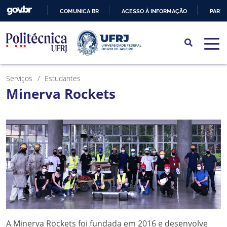
COMUNICA BR
ACESSO À INFORMAÇÃO
PARTI
IR
PARA
O
CONTEÚDO
Serviços
Estudantes
Minerva Rockets
A Minerva Rockets foi fundada em 2016 e desenvolve