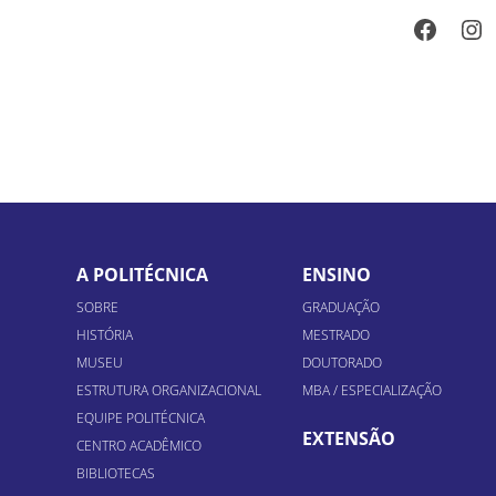
Faceb
In
A POLITÉCNICA
ENSINO
SOBRE
GRADUAÇÃO
HISTÓRIA
MESTRADO
MUSEU
DOUTORADO
ESTRUTURA ORGANIZACIONAL
MBA / ESPECIALIZAÇÃO
EQUIPE POLITÉCNICA
EXTENSÃO
CENTRO ACADÊMICO
BIBLIOTECAS