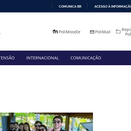
COMUNICA BR
ACESSO À INFORMAÇÃ
IR
PARA
Repo
O
PoliMoodle
PoliMail
Po
CONTEÚDO
TENSÃO
INTERNACIONAL
COMUNICAÇÃO