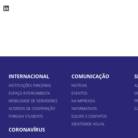
ook
stagram
LinkedIn
INTERNACIONAL
COMUNICAÇÃO
S
INSTITUIÇÕES PARCERIAS
NOTÍCIAS
A
ESPAÇO INTERCAMBISTA
EVENTOS
D
MOBILIDADE DE SERVIDORES
NA IMPRENSA
P
ACORDOS DE COOPERAÇÃO
INFORMATIVOS
S
FOREIGN STUDENTS
EQUIPE E CONTATOS
IDENTIDADE VISUAL
CORONAVÍRUS