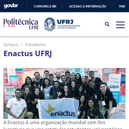
COMUNICA BR
ACESSO À INFORMAÇÃO
PARTI
IR
PARA
O
CONTEÚDO
Serviços
Estudantes
Enactus UFRJ
A Enactus é uma organização mundial sem fins