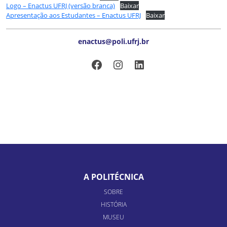
Logo – Enactus UFRJ (versão branca)
Baixar
Apresentação aos Estudantes – Enactus UFRJ
Baixar
enactus@poli.ufrj.br
Facebook
Instagram
LinkedIn
A POLITÉCNICA
SOBRE
HISTÓRIA
MUSEU