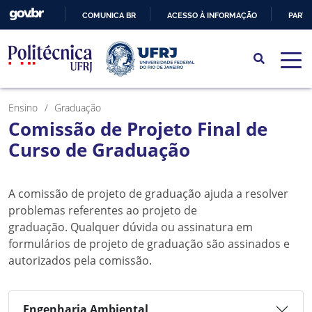
COMUNICA BR
ACESSO À INFORMAÇÃO
PARTI
IR
PARA
O
CONTEÚDO
Ensino
Graduação
Comissão de Projeto Final de
Curso de Graduação
A comissão de projeto de graduação ajuda a resolver
problemas referentes ao projeto de
graduação. Qualquer dúvida ou assinatura em
formulários de projeto de graduação são assinados e
autorizados pela comissão.
Engenharia Ambiental