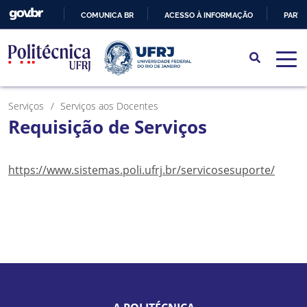
COMUNICA BR
ACESSO À INFORMAÇÃO
PARTI
IR
PARA
O
CONTEÚDO
Serviços
Serviços aos Docentes
Requisição de Serviços
https://www.sistemas.poli.ufrj.br/servicosesuporte/