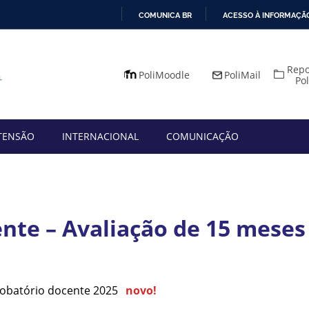
COMUNICA BR
ACESSO À INFORMAÇÃ
IR
PARA
Repo
O
PoliMoodle
PoliMail
Po
CONTEÚDO
TENSÃO
INTERNACIONAL
COMUNICAÇÃO
nte – Avaliação de 15 meses
robatório docente 2025
novo!