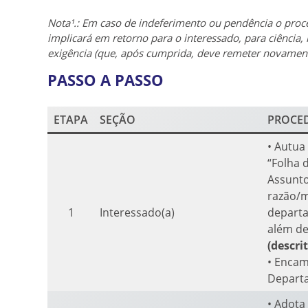
Nota¹.: Em caso de indeferimento ou pendência o proce
implicará em retorno para o interessado, para ciência
exigência (que, após cumprida, deve remeter novamente
PASSO A PASSO
ETAPA
SEÇÃO
PROCE
• Autua
“Folha 
Assunto
razão/m
1
Interessado(a)
departa
além de
(descri
• Encam
Depart
• Adota