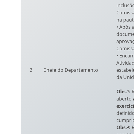
inclusã
Comiss
na paut
• Após 
documen
aprovaç
Comiss
• Encam
Ativida
2
Chefe do Departamento
estabel
da Unid
Obs.¹:
R
aberto
exercíc
definid
cumpri
Obs.²:
R