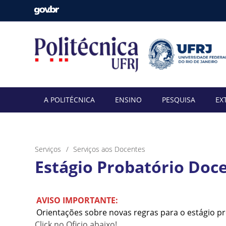
A POLITÉCNICA
ENSINO
PESQUISA
EX
Serviços
Serviços aos Docentes
Estágio Probatório Doce
AVISO IMPORTANTE:
Orientações sobre novas regras para o estágio p
Click no Oficio abaixo!