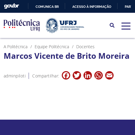
COMUNICA BR
ACESSO À INFORMAÇÃO
PARTI
IR
PARA
O
CONTEÚDO
A Politécnica
Equipe Politécnica
Docentes
Marcos Vicente de Brito Moreira
Facebook
Twitter
LinkedIn
WhatsApp
Email
adminpiloti
Compartilhar: