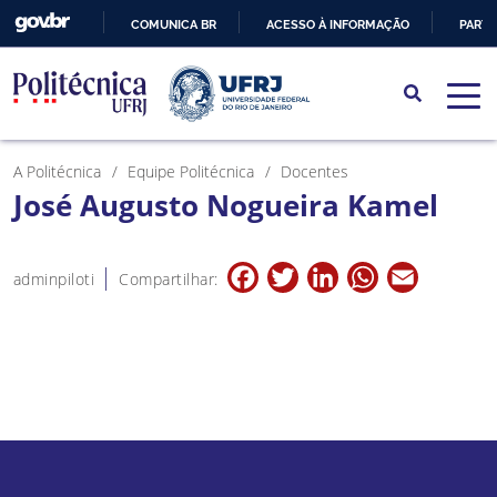
COMUNICA BR
ACESSO À INFORMAÇÃO
PARTI
IR
PARA
O
CONTEÚDO
A Politécnica
Equipe Politécnica
Docentes
José Augusto Nogueira Kamel
Facebook
Twitter
LinkedIn
WhatsApp
Email
adminpiloti
Compartilhar: