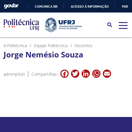
COMUNICA BR
ACESSO À INFORMAÇÃO
PARTI
IR
PARA
O
CONTEÚDO
A Politécnica
Equipe Politécnica
Docentes
Jorge Nemésio Souza
Facebook
Twitter
LinkedIn
WhatsApp
Email
adminpiloti
Compartilhar: