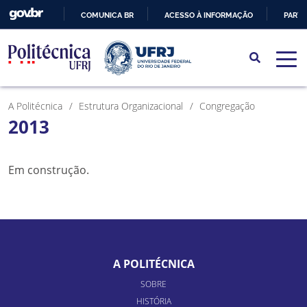
COMUNICA BR
ACESSO À INFORMAÇÃO
PARTI
IR
PARA
O
CONTEÚDO
A Politécnica
Estrutura Organizacional
Congregação
2013
Em construção.
A POLITÉCNICA
SOBRE
HISTÓRIA